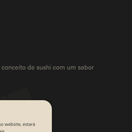
 conceito de sushi com um sabor
so website, estará
ais