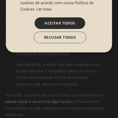
cookies de acordo com nossa Política de
Ler mais
Cookies.
A culinária japonesa e o umami
ACEITAR TODOS
Com uma produção cada vez maior,
o glutamato
monossódico é um ingrediente que nunca falta na culinária
RECUSAR TODOS
japonesa
, já que é usado como substituto do sal.
Aos poucos, este aditivo foi-se
popularizando, embora não seja necessário usá-
lo para saborear o verdadeiro sabor do umami.
Como mencionamos, muitos alimentos já
possuem este sabor por si mesmos.
No Japão, em particular, é desfrutado principalmente em
peixes como o atum e na alga kombu
, uma das mais
consumidas no país, presente em inúmeras preparações
diferentes.