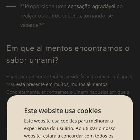
**Proporciona uma
sensação agradável
ao
realçar os outros sabores, tornando-se
viciante.**
Em que alimentos encontramos o
sabor umami?
Pode ser que nunca tenhas ouvido falar do umami até agora,
mas
está presente em muitos, muitos alimentos.
Concretamente, encontramos o umami naqueles em que a
composição inclui glutamato, proteína hidrolisada, caseinato
de sódio ou cálcio e extrato de levedura.
Este website usa cookies
Entre os alimentos com sabor a umami mais comuns estão
Este website usa cookies para melhorar a
queijos, peixes, mariscos, batatas, azeitonas, espargos e
experiência do usuário. Ao utilizar o nosso
presunto serrano.
website, estará a concordar com todos os