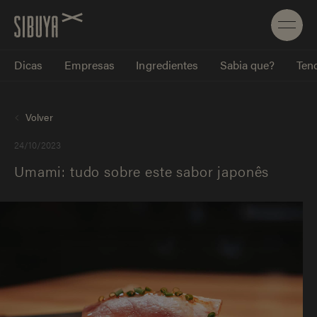
Dicas
Empresas
Ingredientes
Sabia que?
Tend
Volver
24/10/2023
Umami: tudo sobre este sabor japonês