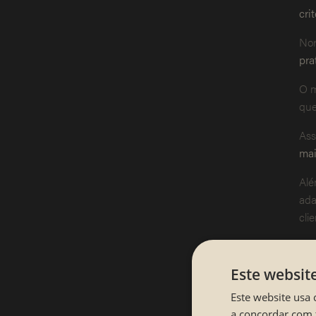
cri
Nor
pra
O m
que
Ass
mai
Alé
ada
cli
R
Este websit
Este website usa 
Se 
a concordar com 