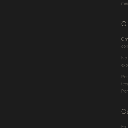
men
O
Om
con
No 
exp
Por
téc
Por
C
Emb