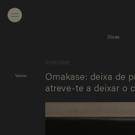
Menu
Dicas
2
1
/
0
5
/
2
0
2
6
Omakase: deixa de p
Volver
atreve-te a deixar o c