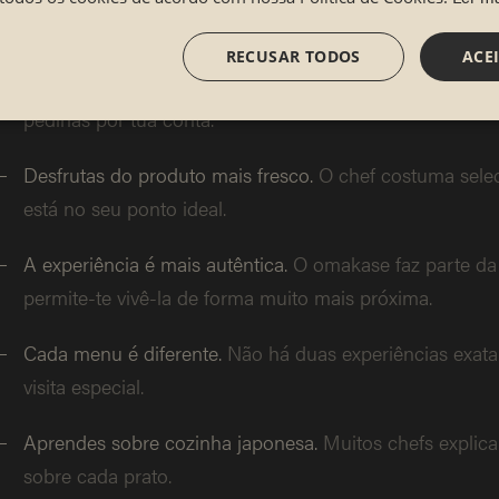
ideia:
RECUSAR TODOS
ACE
Descobres novos sabores.
Provas ingredientes e comb
pedirias por tua conta.
Desfrutas do produto mais fresco.
O chef costuma selec
está no seu ponto ideal.
A experiência é mais autêntica.
O omakase faz parte da
permite-te vivê-la de forma muito mais próxima.
Cada menu é diferente.
Não há duas experiências exata
visita especial.
Aprendes sobre cozinha japonesa.
Muitos chefs explic
sobre cada prato.