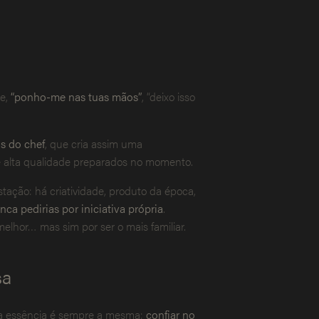
te,
“ponho-me nas tuas mãos”
, “deixo isso
s do chef
, que cria assim uma
de alta qualidade preparados no momento.
ação: há criatividade, produto da época,
ca pedirias por iniciativa própria
.
elhor… mas sim por ser o mais familiar.
sa
 a essência é sempre a mesma:
confiar no