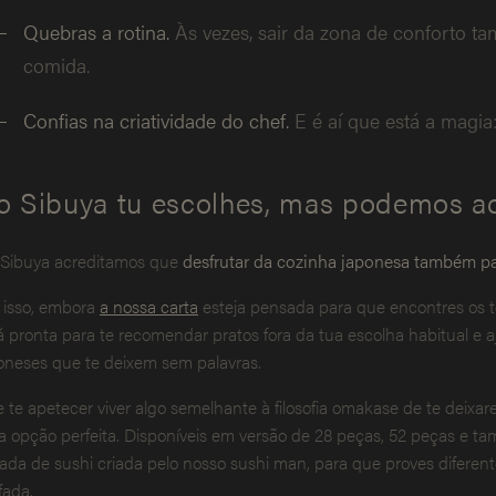
Quebras a rotina.
Às vezes, sair da zona de conforto ta
comida.
Confias na criatividade do chef.
E é aí que está a magia
o Sibuya tu escolhes, mas podemos ac
Sibuya acreditamos que
desfrutar da cozinha japonesa também pa
 isso, embora
a nossa carta
esteja pensada para que encontres os t
á pronta para te recomendar pratos fora da tua escolha habitual e a
oneses que te deixem sem palavras.
e te apetecer viver algo semelhante à filosofia omakase de te deixar
 opção perfeita. Disponíveis em versão de 28 peças, 52 peças e 
iada de sushi criada pelo nosso sushi man, para que proves difere
fada.