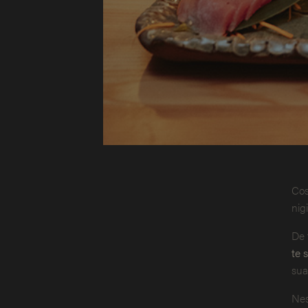
Cos
nig
De 
te 
sua
Nes