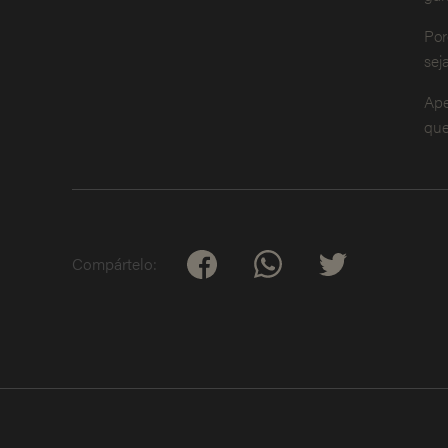
Por
sej
Ape
que
Compártelo: