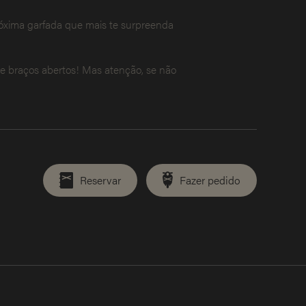
róxima garfada que mais te surpreenda
de braços abertos! Mas atenção, se não
Reservar
Fazer pedido