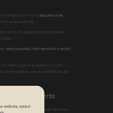
hef começa a servir uma
sequência de
itmo da experiência.
idos um a um, explicando muitas vezes
umidos.
esa:
mais pausada, mais sensorial e muito
um menu é igual ao anterior. O chef
es do mercado ou até as preferências do
a zona de conforto
so website, estará
 algumas razões que podem fazer-te mudar
ais