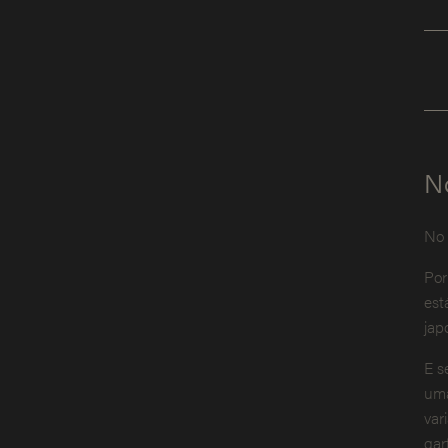
N
No 
Por
est
jap
E s
uma
var
gar