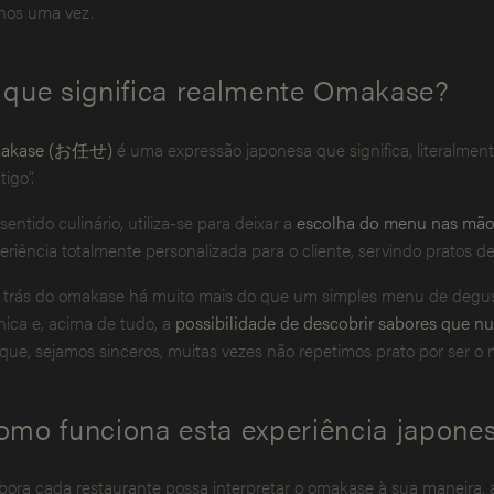
os uma vez.
 que significa realmente Omakase?
akase (
お任せ)
é uma expressão japonesa que significa, literalmen
tigo”.
sentido culinário, utiliza-se para deixar a
escolha do menu nas mão
eriência totalmente personalizada para o cliente, servindo pratos 
 trás do omakase há muito mais do que um simples menu de degust
nica e, acima de tudo, a
possibilidade de descobrir sabores que nun
que, sejamos sinceros, muitas vezes não repetimos prato por ser o m
omo funciona esta experiência japone
ora cada restaurante possa interpretar o omakase à sua maneira,