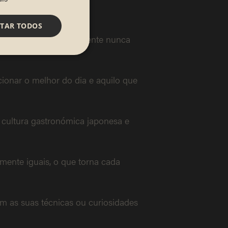
ITAR TODOS
inações que provavelmente nunca
ionar o melhor do dia e aquilo que
 cultura gastronómica japonesa e
mente iguais, o que torna cada
am as suas técnicas ou curiosidades