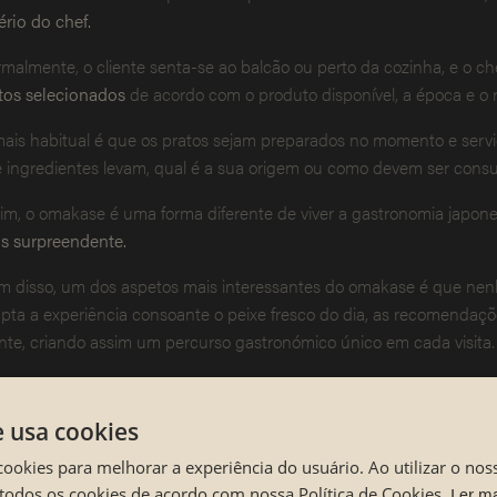
tério do chef.
malmente, o cliente senta-se ao balcão ou perto da cozinha, e o c
tos selecionados
de acordo com o produto disponível, a época e o r
ais habitual é que os pratos sejam preparados no momento e serv
 ingredientes levam, qual é a sua origem ou como devem ser cons
im, o omakase é uma forma diferente de viver a gastronomia japon
s surpreendente.
m disso, um dos aspetos mais interessantes do omakase é que nenh
pta a experiência consoante o peixe fresco do dia, as recomendaçõ
ente, criando assim um percurso gastronómico único em cada visita.
azões para pedir Omakase e sair da tu
e usa cookies
cookies para melhorar a experiência do usuário. Ao utilizar o nos
ainda não te atreves a deixar que o chef decida por ti, aqui ficam
Ler m
todos os cookies de acordo com nossa Política de Cookies.