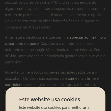
dos outros cortes de sashimi? Muito simples: enquanto
alguns cortes apostam numa espessura maior para realçar a
textura do peixe, o usuzukuri procura exatamente o oposto.
Aqui, a beleza está em obter fatias tão finas que quase se
consegue ver através delas.
A vantagem deste corte é que permite
apreciar ao máximo o
sabor puro do peixe
. Cada lâmina derrete-se na boca,
deixando uma sensação tão delicada quanto intensa. Sem
dúvida, uma verdadeira eXperiência gastronómica que vale a
pena viver.
No entanto, nem todos os peixes são adequados para o
usuzukuri. Os ideais são aqueles com
carne mais firme e
consistente
, como o já mencionado fugu, a robalinho, o
pargo ou o linguado.
Este website usa cookies
Aliás, mesmo que já os conheças bem, não custa
lembrar que existem
diferenças entre sashimi e
Este website usa cookies para melhorar a