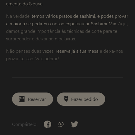
ementa do Sibuya
.
Na verdade,
temos vários pratos de sashimi, e podes provar
a maioria se pedires o nosso espetacular Sashimi Mix
. Aqui,
damos grande importância às técnicas de corte para te
surpreender e deixar sem palavras.
Não penses duas vezes,
reserva já a tua mesa
e deixa-nos
provar-te isso. Vais adorar!
Reservar
Fazer pedido
Compártelo: