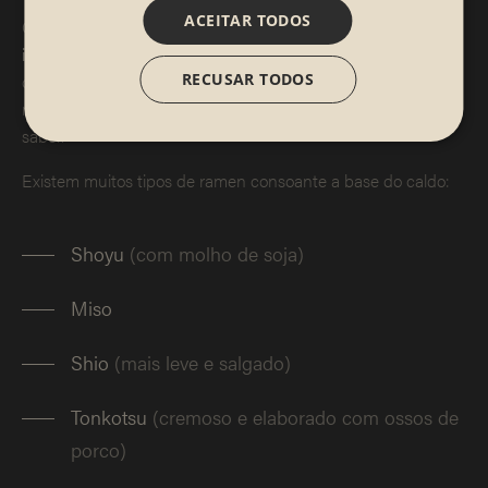
ACEITAR TODOS
O ramen é provavelmente a
sopa japonesa mais
internacional
e também uma das mais consistentes. Ao
contrário da sopa de miso, aqui os protagonistas são os
RECUSAR TODOS
noodles, acompanhados por um caldo intenso e cheio de
sabor.
Existem muitos tipos de ramen consoante a base do caldo:
Shoyu
(com molho de soja)
Miso
Shio
(mais leve e salgado)
Tonkotsu
(cremoso e elaborado com ossos de
porco)