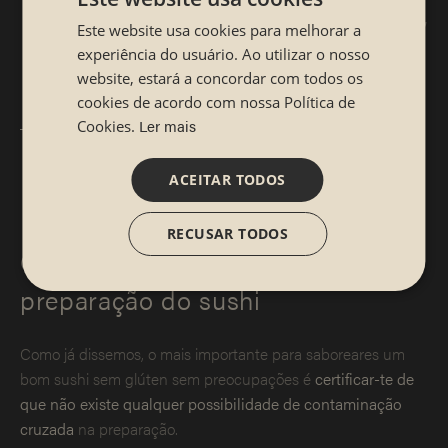
japonês
é delicioso, mas, como deves imaginar,
Este website usa cookies para melhorar a
não é adequado para celíacos. E atenção
experiência do usuário. Ao utilizar o nosso
também à cebola frita crocante!
website, estará a concordar com todos os
cookies de acordo com nossa Política de
Ler mais
Outros molhos e marinadas.
Molhos como o
Cookies.
teriyaki, unagi ou até mesmo alguns tipos de
ACEITAR TODOS
maionese também podem conter glúten.
RECUSAR TODOS
Contaminação cruzada na
preparação do sushi
Como já dissemos, o mais importante para saboreares um
bom sushi sem glúten sem preocupações é
certificar-te de
que não existe qualquer possibilidade de contaminação
cruzada
na preparação.