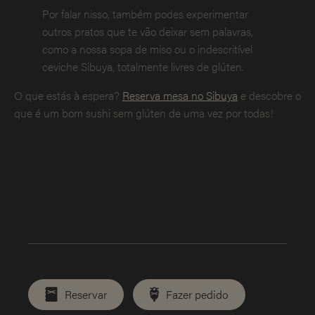
Por falar nisso, também podes experimentar
outros pratos que te vão deixar sem palavras,
como a nossa sopa de miso ou o indescritível
ceviche Sibuya, totalmente livres de glúten.
O que estás à espera?
Reserva mesa no Sibuya
e descobre o
que é um bom sushi sem glúten de uma vez por todas!
Reservar
Fazer pedido