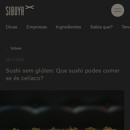
Dicas
Empresas
Ingredientes
Sabia que?
Tend
Volver
25/11/2024
Sushi sem glúten: Que sushi podes comer
se és celíaco?